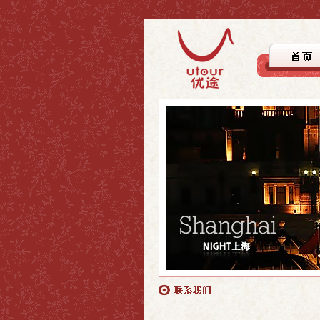
>上海
>上海
>自驾徒步
>上海周边
>上海周边
>文化探踪
>国内游
>国内游
>美食之旅
>休闲度假
>行者无疆