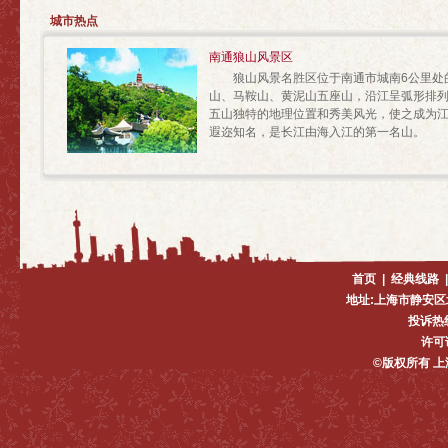
城市热点
南通狼山风景区
狼山风景名胜区位于南通市城南6公里处的
山、马鞍山、黄泥山五座山，沿江呈弧形排列，绵
五山独特的地理位置和秀美风光，使之成为
遐迩知名，是长江由海入江的第一名山。
首页
|
经典线路
地址:上海市静安区
投诉热线:
许可证
©版权所有 上海