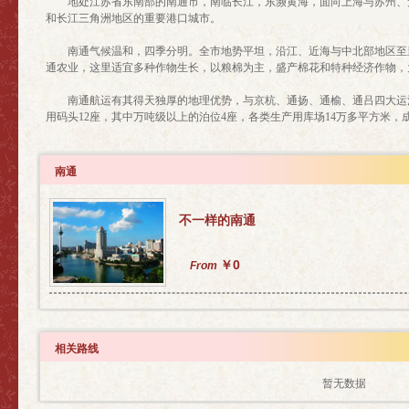
地处江苏省东南部的南通市，南临长江，东濒黄海，面向上海与苏州、无
和长江三角洲地区的重要港口城市。
南通气候温和，四季分明。全市地势平坦，沿江、近海与中北部地区至里
通农业，这里适宜多种作物生长，以粮棉为主，盛产棉花和特种经济作物，
南通航运有其得天独厚的地理优势，与京杭、通扬、通榆、通吕四大运河
用码头12座，其中万吨级以上的泊位4座，各类生产用库场14万多平方米
南通
不一样的南通
￥0
From
相关路线
暂无数据