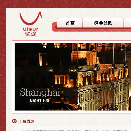
>上海
>上海
>自驾徒步
>上海周边
>上海周边
>文化探踪
>国内游
>国内游
>美食之旅
>休闲度假
>行者无疆