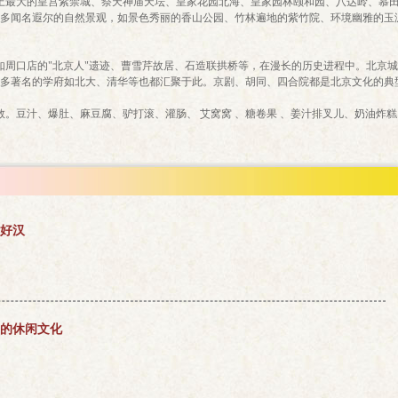
最大的皇宫紫禁城、祭天神庙天坛、皇家花园北海、皇家园林颐和园、八达岭、慕田
多闻名遐尔的自然景观，如景色秀丽的香山公园、竹林遍地的紫竹院、环境幽雅的玉
如周口店的"北京人"遗迹、曹雪芹故居、石造联拱桥等，在漫长的历史进程中。北京
多著名的学府如北大、清华等也都汇聚于此。京剧、胡同、四合院都是北京文化的典
。豆汁、爆肚、麻豆腐、驴打滚、灌肠、 艾窝窝 、糖卷果 、姜汁排叉儿、奶油炸糕
好汉
的休闲文化