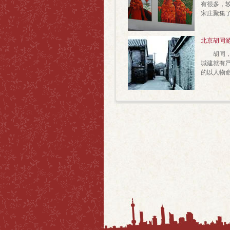
有很多，
宋庄聚集
北京胡同
胡同，是
城建就有
的以人物