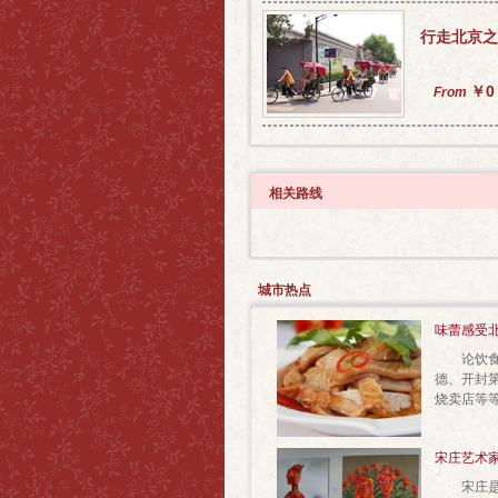
行走北京之
￥0
From
相关路线
城市热点
味蕾感受
论饮食，
德、开封
烧卖店等
宋庄艺术
宋庄是地