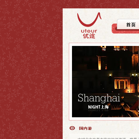
>上海
>上海
>自驾徒步
>上海周边
>上海周边
>文化探踪
>国内游
>国内游
>美食之旅
>休闲度假
>行者无疆