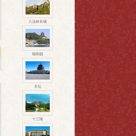
八达岭长城
颐和园
天坛
十三陵