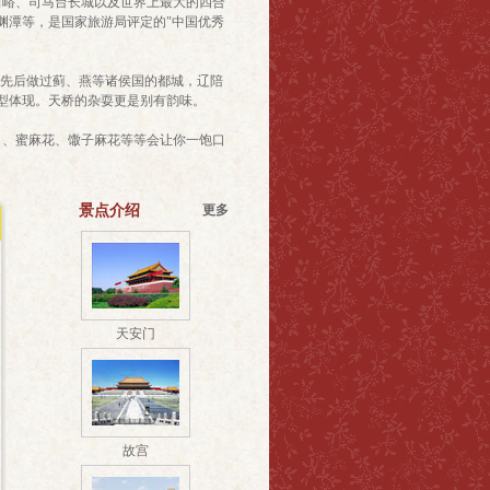
峪、司马台长城以及世界上最大的四合
渊潭等，是国家旅游局评定的"中国优秀
城先后做过蓟、燕等诸侯国的都城，辽陪
型体现。天桥的杂耍更是别有韵味。
 、蜜麻花、馓子麻花等等会让你一饱口
景点介绍
更多
天安门
故宫