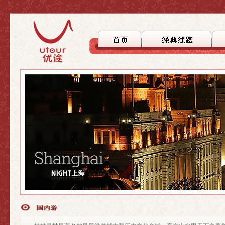
>上海
>上海
>自驾徒步
>上海周边
>上海周边
>文化探踪
>国内游
>国内游
>美食之旅
>休闲度假
>行者无疆