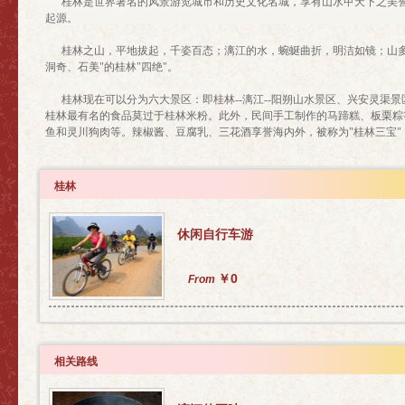
桂林是世界著名的风景游览城市和历史文化名城，享有山水甲天下之美誉
起源。
桂林之山，平地拔起，千姿百态；漓江的水，蜿蜒曲折，明洁如镜；山
洞奇、石美"的桂林"四绝"。
桂林现在可以分为六大景区：即桂林--漓江--阳朔山水景区、兴安灵渠
桂林最有名的食品莫过于桂林米粉。此外，民间手工制作的马蹄糕、板栗粽
鱼和灵川狗肉等。辣椒酱、豆腐乳、三花酒享誉海内外，被称为"桂林三宝"
桂林
休闲自行车游
￥0
From
相关路线