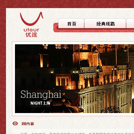
>上海
>上海
>自驾徒步
>上海周边
>上海周边
>文化探踪
>国内游
>国内游
>美食之旅
>休闲度假
>行者无疆