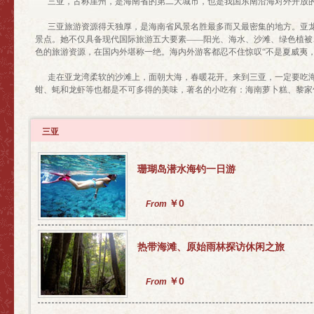
三亚，古称崖州，是海南省的第二大城市，也是我国东南沿海对外开放的重
三亚旅游资源得天独厚，是海南省风景名胜最多而又最密集的地方。亚
景点。她不仅具备现代国际旅游五大要素——阳光、海水、沙滩、绿色植被
色的旅游资源，在国内外堪称一绝。海内外游客都忍不住惊叹“不是夏威夷，
走在亚龙湾柔软的沙滩上，面朝大海，春暖花开。来到三亚，一定要吃海
蚶、蚝和龙虾等也都是不可多得的美味，著名的小吃有：海南萝卜糕、黎家
三亚
珊瑚岛潜水海钓一日游
￥0
From
热带海滩、原始雨林探访休闲之旅
￥0
From