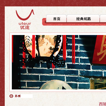
>上海
>上海
>自驾徒步
>上海周边
>上海周边
>文化探踪
>国内游
>国内游
>美食之旅
>休闲度假
>行者无疆
西