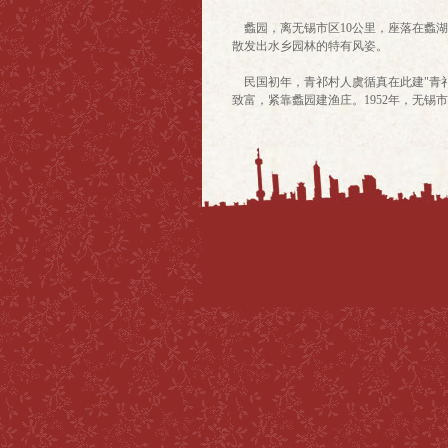
蠡园，离无锡市区10公里，座落在蠡湖
散发出水乡园林的特有风姿。
民国初年，青祁村人虞循真在此建"青祁八
致富，紧靠蠡园建渔庄。1952年，无锡