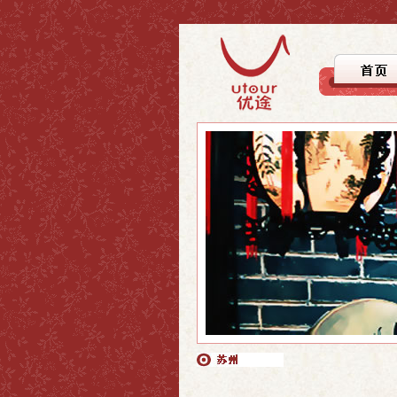
>上海
>上海
>自驾徒步
>上海周边
>上海周边
>文化探踪
>国内游
>国内游
>美食之旅
>休闲度假
>行者无疆