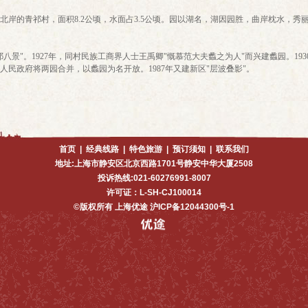
北岸的青祁村，面积8.2公顷，水面占3.5公顷。园以湖名，湖因园胜，曲岸枕水，秀
景"。1927年，同村民族工商界人士王禹卿"慨慕范大夫蠡之为人"而兴建蠡园。19
市人民政府将两园合并，以蠡园为名开放。1987年又建新区"层波叠影"。
首页
|
经典线路
|
特色旅游
|
预订须知
|
联系我们
地址:上海市静安区北京西路1701号静安中华大厦2508
投诉热线:021-60276991-8007
许可证：L-SH-CJ100014
©版权所有 上海优途 沪ICP备12044300号-1