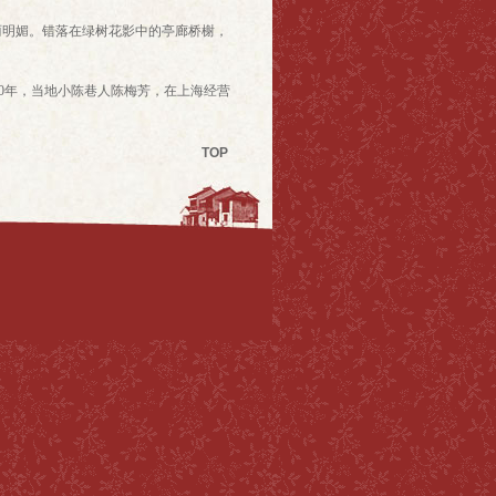
丽明媚。错落在绿树花影中的亭廊桥榭，
30年，当地小陈巷人陈梅芳，在上海经营
TOP