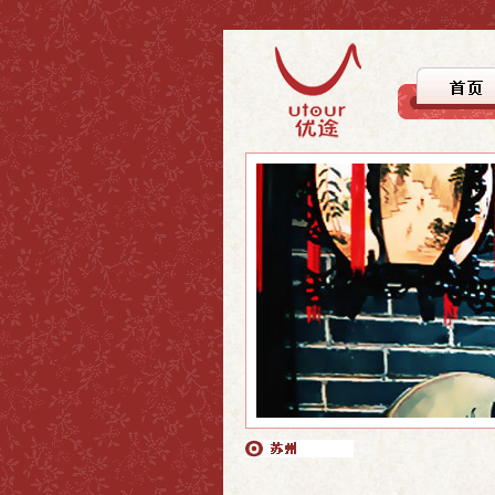
>上海
>上海
>自驾徒步
>上海周边
>上海周边
>文化探踪
>国内游
>国内游
>美食之旅
>休闲度假
>行者无疆