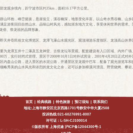
乡境内，距宁波市区约35km，面积16.17平方公里。
山环抱，峰峦挺拔，悬崖耸立，溪谷幽深，地形变化丰富。以山奇水秀谷幽、山乡
满足游客回归自然山水、品味山村风光，感知浙东地方文化，享受休闲世界的需求。景
观龙俗、祭龙祖的品牌形象。
天井岙民俗文化博览区、龙潭飞瀑山水观光区、观顶湖游乐度假区、龙顶高山休养
为龙潭五井十二瀑及五龙神堂、古祭龙坛等景观。配套建设有入口区域、内外广场
0万，实行封闭式管理。景区于2000年10月1日对外试营业，2001年4月28日正式
区内盘山公路，进入景区的水泥公路，开通景区至龙观中巴车，配备了观光游览车和拥
区领略秀美的山水风光和浓烈的龙文化之余，还可以参加樟溪河漂流、野营烧烤、攀岩
首页
|
经典线路
|
特色旅游
|
预订须知
|
联系我们
地址:上海市静安区北京西路1701号静安中华大厦2508
投诉热线:021-60276991-8007
许可证：L-SH-CJ100014
©版权所有 上海优途 沪ICP备12044300号-1