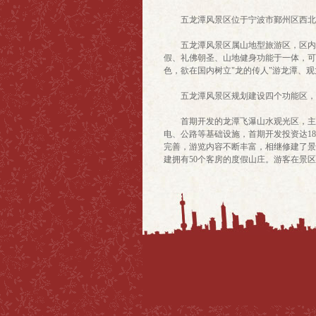
五龙潭风景区位于宁波市鄞州区西北部龙观
五龙潭风景区属山地型旅游区，区内群
假、礼佛朝圣、山地健身功能于一体，可
色，欲在国内树立"龙的传人"游龙潭、
五龙潭风景区规划建设四个功能区，即
首期开发的龙潭飞瀑山水观光区，主要
电、公路等基础设施，首期开发投资达180
完善，游览内容不断丰富，相继修建了景
建拥有50个客房的度假山庄。游客在景