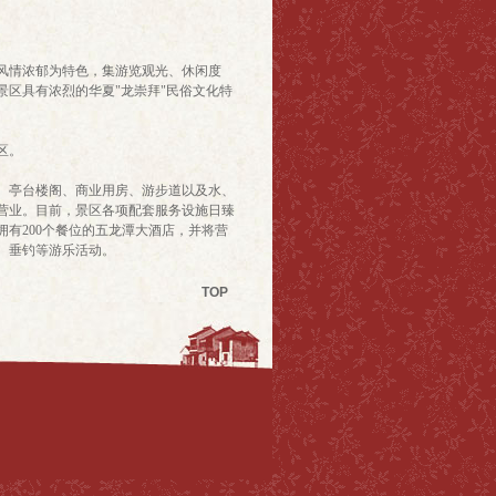
风情浓郁为特色，集游览观光、休闲度
区具有浓烈的华夏"龙崇拜"民俗文化特
区。
、亭台楼阁、商业用房、游步道以及水、
对外营业。目前，景区各项配套服务设施日臻
有200个餐位的五龙潭大酒店，并将营
、垂钓等游乐活动。
TOP