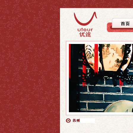
>上海
>上海
>自驾徒步
>上海周边
>上海周边
>文化探踪
>国内游
>国内游
>美食之旅
>休闲度假
>行者无疆