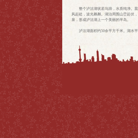
整个泸沽湖状若马蹄，水质纯净。晨曦
风起处，波光粼粼。湖泊周围山峦起伏，
泉，形成泸沽湖上一个美丽的半岛。
泸沽湖面积约50余平方千米。湖水平均