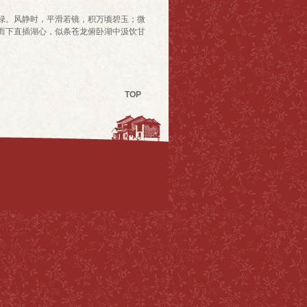
绿。风静时，平滑若镜，积万顷碧玉；微
而下直插湖心，似条苍龙俯卧湖中汲饮甘
TOP