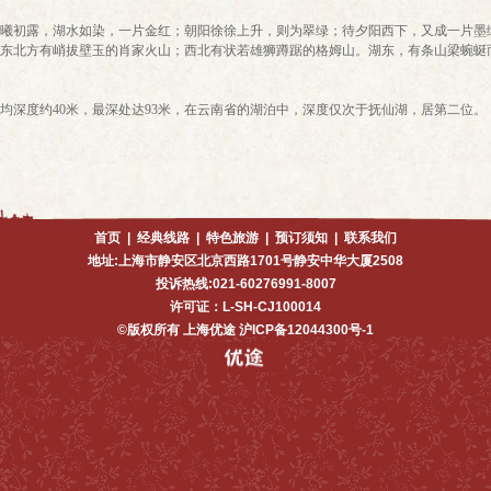
初露，湖水如染，一片金红；朝阳徐徐上升，则为翠绿；待夕阳西下，又成一片墨
东北方有峭拔壁玉的肖家火山；西北有状若雄狮蹲踞的格姆山。湖东，有条山梁蜿蜒
深度约40米，最深处达93米，在云南省的湖泊中，深度仅次于抚仙湖，居第二位。
首页
|
经典线路
|
特色旅游
|
预订须知
|
联系我们
地址:上海市静安区北京西路1701号静安中华大厦2508
投诉热线:021-60276991-8007
许可证：L-SH-CJ100014
©版权所有 上海优途 沪ICP备12044300号-1