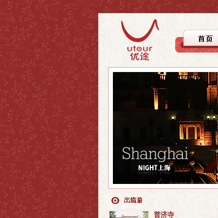
>上海
>上海
>自驾徒步
>上海周边
>上海周边
>文化探踪
>国内游
>国内游
>美食之旅
>休闲度假
>行者无疆
普济寺