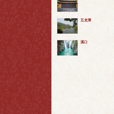
五龙潭
溪口