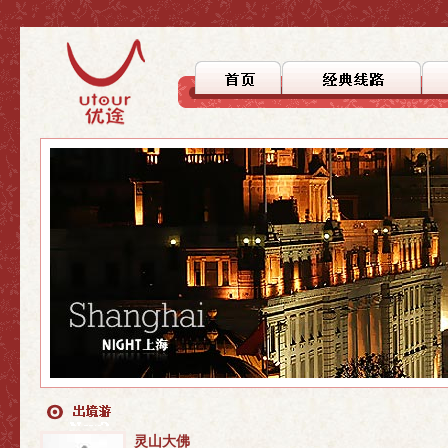
>上海
>上海
>自驾徒步
>上海周边
>上海周边
>文化探踪
>国内游
>国内游
>美食之旅
>休闲度假
>行者无疆
灵山大佛